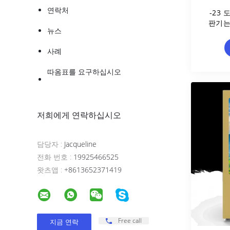
연락처
-23
판기는
뉴스
사례
따옴표를 요구하십시오
저희에게 연락하십시오
담당자 :
Jacqueline
전화 번호 :
19925466525
왓츠앱 :
+8613652371419
Free call