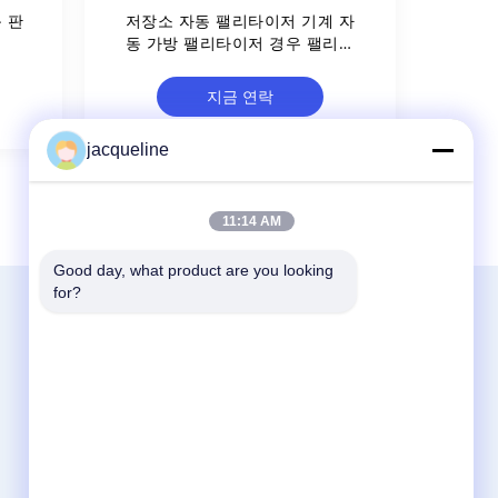
 판
저장소 자동 팰리타이저 기계 자
동 가방 팰리타이저 경우 팰리타
이저 CE ROHS
지금 연락
jacqueline
11:14 AM
Good day, what product are you looking 
for?
연락처
World Lucky Technology ( ShenZhen)
Co.,LTD
1층, 빌딩 2호, 마이텐 산업단지, 푸티안 남
쪽 도로 9호, 핑디, 롱강,?? 진
86--13652371419
jacqueline@reverse-vendingmachine.com