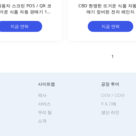
 사용자 스크린 POS / QR 코
CBD 현명한 뜨거운 식품 자동
거운 식품 자동 판매기 10
매기 정비된 전자 레인지
SKU
지금 연락
지금 연락
1
사이트맵
공장 투어
역사
OEM / ODM
서비스
R & D에
우리 팀
생산 라인
소개