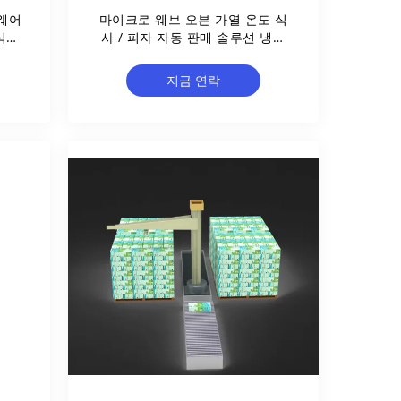
웨어
마이크로 웨브 오븐 가열 온도 식
식품
사 / 피자 자동 판매 솔루션 냉동
션
-21도
지금 연락