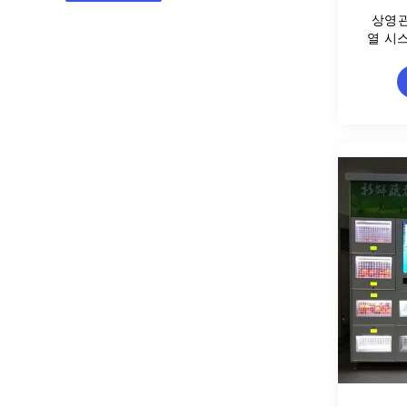
상영관
열 시