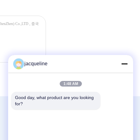
jacqueline
1:48 AM
Good day, what product are you looking 
for?
연락처
World Lucky Technology ( ShenZhen)
Co.,LTD
3번째 바닥, No.3 Building,168 공단, 홍 후