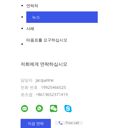
스마
연락처
RV
효율
뉴스
용이
사례
대화
따옴표를 요구하십시오
42
키고
인 
저희에게 연락하십시오
도구
간편
담당자 :
Jacqueline
사
전화 번호 :
19925466525
빠르
왓츠앱 :
+8613652371419
상 
인쇄
영
디지
Free call