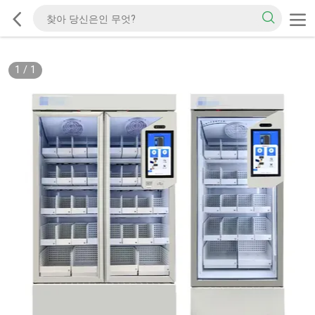
1
/
1