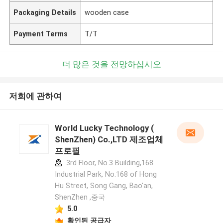
Packaging Details
wooden case
Payment Terms
T/T
더 많은 것을 전망하십시오
저희에 관하여
World Lucky Technology (
ShenZhen) Co.,LTD 제조업체
프로필
3rd Floor, No.3 Building,168
Industrial Park, No.168 of Hong
Hu Street, Song Gang, Bao'an,
ShenZhen ,중국
5.0
확인된 공급자