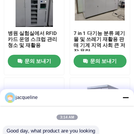
우리 에 관한 것
병원 실험실에서 RFID
7 in 1 다기능 분류 폐기
공장 투어
카드 운영 스크럽 관리
물 및 쓰레기 재활용 판
청소 및 재활용
매 기계 지역 사회 큰 저
장 용량
품질 관리
문의 보내기
문의 보내기
저희와 연락
인용 을 요청 하십시오
jacqueline
반대 자동 판매기
3:14 AM
병 반대 자동 판매기
Good day, what product are you looking 