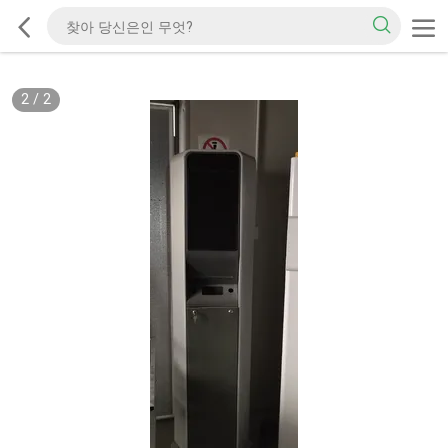
2
/
2