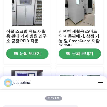
우리 에 관한 것
공장 투어
직물 스크럽 슈트 재활
간편한 재활용 스마트
용 판매 기계 병원 연구
역 자동판매기, 상점 기
소 공장 RFID 작동
능 및 GreenGuard 재활
품질 관리
용 관리
문의 보내기
문의 보내기
저희와 연락
인용 을 요청 하십시오
jacqueline
반대 자동 판매기
7:05 AM
병 반대 자동 판매기