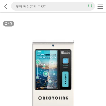
2
/
3